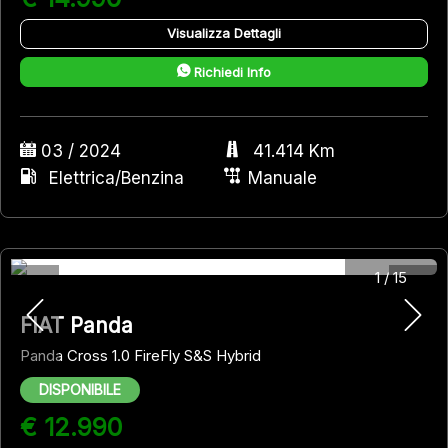
Visualizza Dettagli
Richiedi Info
03 / 2024
41.414 Km
Elettrica/Benzina
Manuale
1
/
15
FIAT Panda
Panda Cross 1.0 FireFly S&S Hybrid
DISPONIBILE
€ 12.990