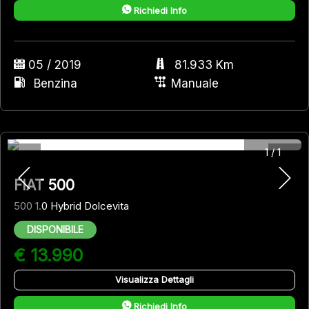
Richiedi Info
05 / 2019
81.933 Km
Benzina
Manuale
1
/
1
FIAT 500
500 1.0 Hybrid Dolcevita
DISPONIBILE
€ 13.990
Visualizza Dettagli
Richiedi Info